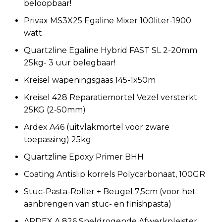
beloopbaar!
Privax MS3X25 Egaline Mixer 100liter-1900
watt
Quartzline Egaline Hybrid FAST SL 2-20mm
25kg- 3 uur belegbaar!
Kreisel wapeningsgaas 145-1x50m
Kreisel 428 Reparatiemortel Vezel versterkt
25KG (2-50mm)
Ardex A46 (uitvlakmortel voor zware
toepassing) 25kg
Quartzline Epoxy Primer BHH
Coating Antislip korrels Polycarbonaat, 100GR
Stuc-Pasta-Roller + Beugel 7,5cm (voor het
aanbrengen van stuc- en finishpasta)
ARDEX A 826 Sneldrogende Afwerkpleister