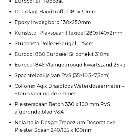
Eurocol 311 Topcoat
Doordagt Bandtroffel 180x30mm
Epoxy Invoegbord 130x250mm
Kunststof Plakspaan Flexibel 280x140x2mm
Stucpasta Roller+Beugel I 25cm
Eurocol 880 Euroseal Siliconekit 310ml
Eurocol 846 Vlamgedroogd kwartszand 25kg
Spachtelbakje Van RVS (35×10,5×7,5cm)
Collomix Aqix Draadloos Waterdoseermeter –
Steun voor op de emmer
Pleisterspaan Beton 330 x 100 mm RVS
afgeronde blad V&A
Nela Italie-Design Trapezium Decoratieve
Pleister Spaan 240/135 x 100mm