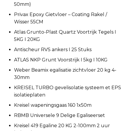
50mm)
Privax Epoxy Gietvloer – Coating Rakel /
Wisser 55CM
Atlas Grunto-Plast Quartz Voortrijk Tegels І
5KG І 20KG
Antischeur RVS ankers I 25 Stuks
ATLAS NKP Grunt Voorstrijk I 5kg I 10KG
Weber Beamix egalisatie zichtvloer 20 kg 4-
30mm
KREISEL TURBO gevelisolatie systeem et EPS
isolatieplaten
Kreisel wapeningsgaas 160 1x50m
RBMB Universele 9 Delige Egaliseerset
Kreisel 419 Egaline 20 KG 2-100mm 2 uur