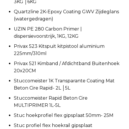
3KG │6KG
Quartzline 2K-Epoxy Coating GWV Zijdeglans
(watergedragen)
UZIN PE 280 Carbon Primer |
dispersievoorstrijk, 1KG, 12KG
Privax 523 Kitspuit kitpistool aluminium
225mm/310ml
Privax 521 Kimband / Afdichtband Buitenhoek
20x20CM
Stuccomeister 1K Transparante Coating Mat
Beton Cire Rapid- 2L │5L
Stuccomeister Rapid Beton Cire
MULTIPRIMER 1L-5L
Stuc hoekprofiel flex gipsplaat 50mm- 25M
Stuc profiel flex hoekrail gipsplaat