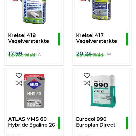
Kreisel 418
Kreisel 417
Vezelversterkte
Vezelversterkte
Egalisatie 25KG (1-
egaline 25KG (2-
50mm)
50mm)
17.99
20.24
Incl. BTW
Incl. BTW
Op voorraad
Op voorraad
ATLAS MMS 60
Eurocol 990
Hybride Egaline 20-
Europlan Direct
60mm 25KG
Egaline 23kg