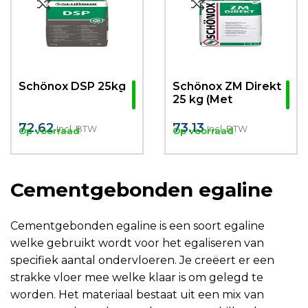
Schönox DSP 25kg
Schönox ZM Direkt
25 kg (Met
Ingebouwde
Primer)
72.62
73.13
Incl. BTW
Incl. BTW
Op voorraad
Op voorraad
Cementgebonden egaline
Cementgebonden egaline is een soort egaline
welke gebruikt wordt voor het egaliseren van
specifiek aantal ondervloeren. Je creëert er een
strakke vloer mee welke klaar is om gelegd te
worden. Het materiaal bestaat uit een mix van