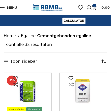
0
MENU
0.00
CALCULATOR
Home
Egaline
Cementgebonden egaline
Toont alle 32 resultaten
Toon sidebar
-25%
Meer = Minder
Duurzaam