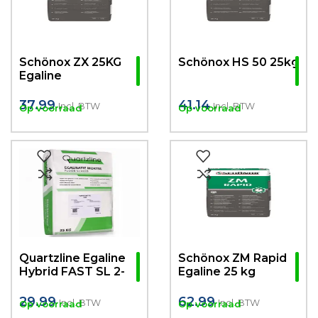
Schönox ZX 25KG
Schönox HS 50 25kg
Egaline
37.99
41.14
Incl. BTW
Incl. BTW
Op voorraad
Op voorraad
Quartzline Egaline
Schönox ZM Rapid
Hybrid FAST SL 2-
Egaline 25 kg
20mm 25kg- 3 uur
belegbaar!
29.99
62.99
Incl. BTW
Incl. BTW
Op voorraad
Op voorraad