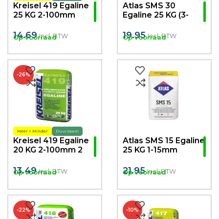
Kreisel 419 Egaline
Atlas SMS 30
25 KG 2-100mm
Egaline 25 KG (3-
30mm)
14.69
19.95
Incl. BTW
Incl. BTW
Op voorraad
Op voorraad
-26%
Meer = Minder
Duurzaam
Kreisel 419 Egaline
Atlas SMS 15 Egaline
20 KG 2-100mm 2
25 KG 1-15mm
uur beloopbaar!
13.49
21.95
Incl. BTW
Incl. BTW
Op voorraad
Op voorraad
-22%
-10%