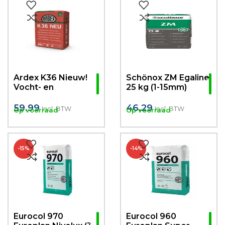
Ardex K36 Nieuw!
Schönox ZM Egaline
Vocht- en
25 kg (1-15mm)
Waterbestendige
Egaline (3-30mm)
59.99
46.29
Incl. BTW
Incl. BTW
Op voorraad
Op voorraad
25kg
-15%
-14%
Eurocol 970
Eurocol 960