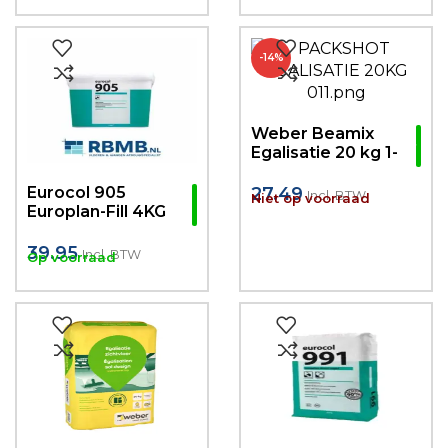
-14%
Weber Beamix
Egalisatie 20 kg 1-
30mm
Eurocol 905
27.49
Incl. BTW
Niet op voorraad
Europlan-Fill 4KG
Snel drogende,
Reparatiemiddel
39.95
Incl. BTW
Op voorraad