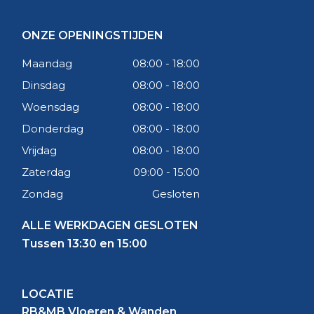
gipsgebonden egaline meer geschikt. Bepaal
voorafgaand dus welke soort ondergrond
ONZE OPENINGSTIJDEN
geëgaliseerd zal worden.
Maandag
08:00 - 18:00
Wat is de droogtijd?
Dinsdag
08:00 - 18:00
Voor het goed drogen van egaline ben je
Woensdag
08:00 - 18:00
afhankelijk van een aantal factoren. Hou bij het
Donderdag
08:00 - 18:00
drogen rekening met de laagdikte, de
Vrijdag
08:00 - 18:00
ruimtetemperatuur, de luchtvochtigheid, het
Zaterdag
09:00 - 15:00
egalisatiemateriaal, de ondervloer en het juist
ventileren van de ruimte. Veelal is egaline na 12 tot
Zondag
Gesloten
48 uur droog. Beloopbaar is het materiaal al eerder,
ALLE WERKDAGEN GESLOTEN
namelijk na 4 uur. Meer weten over de droogtijd?
Tussen 13:30 en 15:00
Wij hebben een uitgebreid blog geschreven over
de
egaline droogtijd
.
Is cementgebonden egaline
LOCATIE
RB&MB Vloeren & Wanden