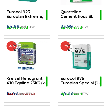
Eurocol 923
Quartzline
Europlan Extreme,
Cementitious SL
Vocht en
Underlayment F 5-
Vorstbestendige
40mm
64.99
23.99
Incl. BTW
Incl. BTW
Op voorraad
Op voorraad
Egaline 23kg
(Cementgebonden)
Vezel Versterkte
Egaline 25KG
-27%
-17%
Kreisel Renogrunt
Eurocol 975
410 Egaline 25KG (2-
Europlan Special (2-
20mm)
10mm)
Cementgebonden
16.49
34.99
Incl. BTW
Incl. BTW
Niet op voorraad
Op voorraad
egaline 23kg