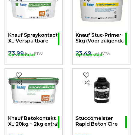
Knauf Spraykontact
Knauf Stuc-Primer
XL Verspuitbare
5kg (Voor zuigende
Voorstrijk 10kg + 1kg
ondergronden)
extra! (Voor niet
73.99
23.49
Incl. BTW
Incl. BTW
Op voorraad
Op voorraad
zuigende
ondergronden)
Knauf Betokontakt
Stuccomeister
XL 20kg + 2kg extra!
Rapid Beton Cire
(Voor gladde, niet
MULTIPRIMER 1L-5L