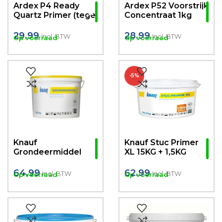
Ardex P4 Ready
Ardex P52 Voorstrijk
Quartz Primer (tegel
Concentraat 1kg
over tegel) 2kg
29.99
28.99
Incl. BTW
Incl. BTW
Op voorraad
Op voorraad
-5%
Knauf
Knauf Stuc Primer
Grondeermiddel
XL 15KG + 1,5KG
15kg (Voor sterk
GRATIS
zuigende
64.99
62.99
Incl. BTW
Incl. BTW
Op voorraad
Op voorraad
ondergronden)