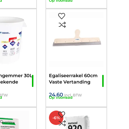
d
Op voorraad
engemmer 30L
Egaliseerrakel 60cm
tekende
Vaste Vertanding
ten
(verschillende maten)
24.60
. BTW
Incl. BTW
d
Op voorraad
-6%