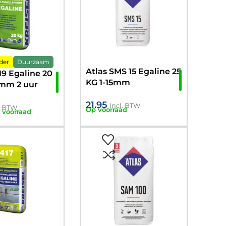
der
Duurzaam
Atlas SMS 15 Egaline 25
19 Egaline 20
KG 1-15mm
0mm 2 uur
ar!
21.95
Incl. BTW
l. BTW
Op voorraad
 voorraad