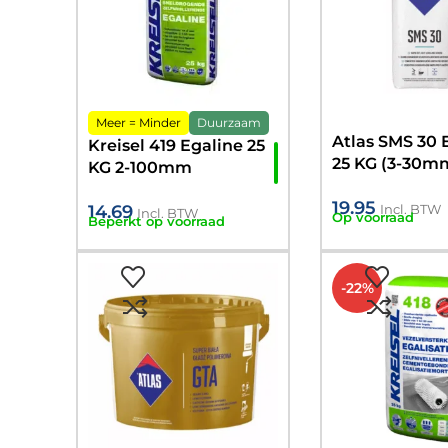
Meer = Minder
Duurzaam
Atlas SMS 30 
Kreisel 419 Egaline 25
25 KG (3-30m
KG 2-100mm
19.95
14.69
Incl. BTW
Incl. BTW
Op voorraad
Beperkt op voorraad
-22%