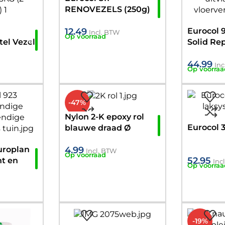
RENOVEZELS (250g)
12.49
Eurocol 
Incl. BTW
Op voorraad
el Vezel
Solid Re
 (2-
23kg
44.99
Inc
Op voorraa
-47%
Nylon 2-K epoxy rol
Eurocol 
blauwe draad Ø
44mm, 13mm
4.99
uroplan
Incl. BTW
Op voorraad
52.95
ht en
Inc
Op voorraa
ige
-19%