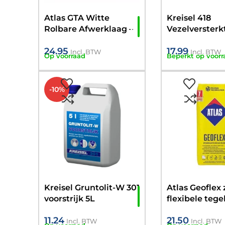
Atlas GTA Witte
Kreisel 418
Rolbare Afwerklaag –
Vezelversterk
Kant en Klare Stuc –
Egalisatie 25K
24.95
17.99
18kg
50mm)
Incl. BTW
Incl. BTW
Op voorraad
Beperkt op voorr
-10%
Kreisel Gruntolit-W 301
Atlas Geoflex 
voorstrijk 5L
flexibele tege
KG
11.24
21.50
Incl. BTW
Incl. BTW