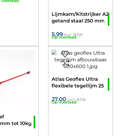
 voorraad
Lijmkam/Kitstrijker A2
getand staal 250 mm
5.99
Incl. BTW
Op voorraad
Atlas Geoflex Ultra
flexibele tegellijm 25
KG
27.00
Incl. BTW
Op voorraad
af
mm tot 10kg