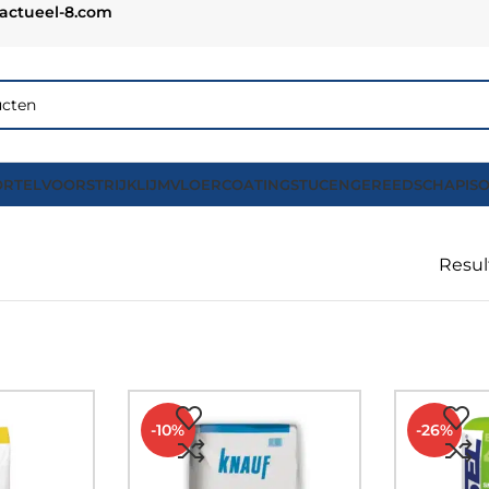
actueel-8.com
RTEL
VOORSTRIJK
LIJM
VLOERCOATING
STUCEN
GEREEDSCHAP
IS
Resul
-10%
-26%