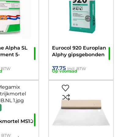
ne Alpha SL
Eurocol 920 Europlan
ment 5-
Alphy gipsgebonden
segalisatie
egaline (2-30mm)
37.75
l. BTW
Incl. BTW
d
Op voorraad
x
jkmortel MS10
G
l. BTW