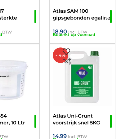
17
Atlas SAM 100
sterkte
gipsgebonden egaline
5KG (2-
(5-30mm) 25 KG
18.90
l. BTW
Incl. BTW
d
Beperkt op voorraad
-14%
854
Atlas Uni-Grunt
r, 10 Ltr
voorstrijk snel 5KG
I10KG
14.99
 BTW
Incl. BTW