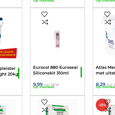
Op voorraad
Op voorraa
Eurocol 880 Euroseal
Atlas M
leister
Siliconekit 310ml
met uits
Light 20kg
handvat
9.99
8.29
Incl. BTW
Incl
Op voorraad
Op voorraa
-13%