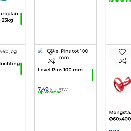
Beperkt op
Europlan
e 23kg
tluchting
Level Pins 100 mm
mm, 25
7.49
Incl. BTW
Op voorraad
Mengsta
Ø60x400