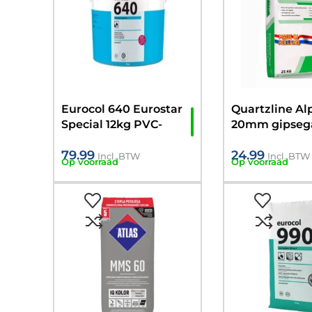
Eurocol 640 Eurostar
Quartzline Al
Special 12kg PVC-
20mm gipsega
vloerbedekking lijm (
25kg
79.99
24.99
-/+ 45m2)
Incl. BTW
Incl. BTW
Op voorraad
Op voorraad