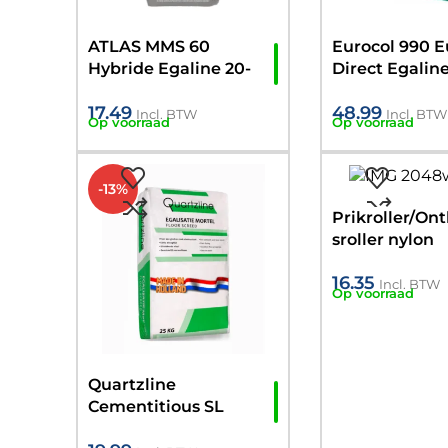
ATLAS MMS 60
Eurocol 990 
Hybride Egaline 20-
Direct Egalin
60mm 25KG
17.49
48.99
Incl. BTW
Incl. BTW
Op voorraad
Op voorraad
-13%
Prikroller/On
sroller nylon
pinhoogte 11
16.35
cm
Incl. BTW
Op voorraad
Quartzline
Cementitious SL
Underlayment 5-