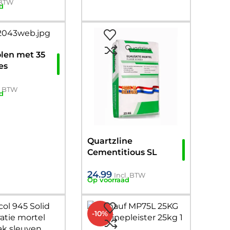
 BTW
d
olen met 35
es
l. BTW
d
Quartzline
Cementitious SL
Underlayment 2-
24.99
20mm
Incl. BTW
Op voorraad
(Cementgebonden)
Egaline 25KG
-10%