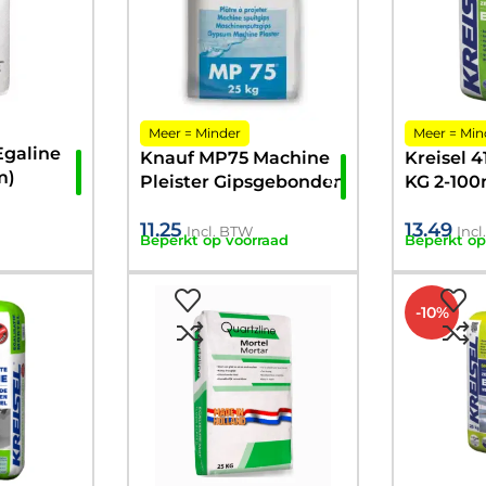
Meer = Minder
Meer = Min
Egaline
Knauf MP75 Machine
Kreisel 4
m)
Pleister Gipsgebonden
KG 2-10
stuc 25kg
beloopba
11.25
13.49
Incl. BTW
Inc
Beperkt op voorraad
Beperkt op
-10%