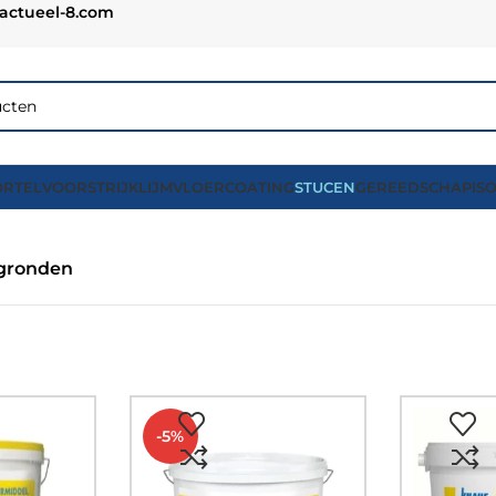
actueel-8.com
RTEL
VOORSTRIJK
LIJM
VLOERCOATING
STUCEN
GEREEDSCHAP
IS
rgronden
-5%