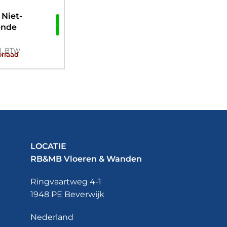
 Niet-
ende
ctionele
ng 5kg
l. BTW
orraad
LOCATIE
RB&MB Vloeren & Wanden
Ringvaartweg 4-1
1948 PE Beverwijk
Nederland