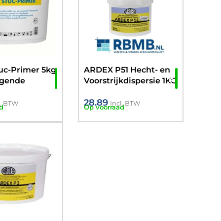
uc-Primer 5kg
ARDEX P51 Hecht- en
igende
Voorstrijkdispersie 1KG
onden)
28.89
l. BTW
Incl. BTW
d
Op voorraad