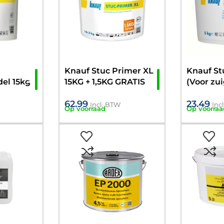
Knauf Stuc Primer XL
Knauf St
el 15kg
15KG + 1,5KG GRATIS
(Voor zu
uigende
ondergr
62.99
23.49
n)
Incl. BTW
Inc
Op voorraad
Op voorraa