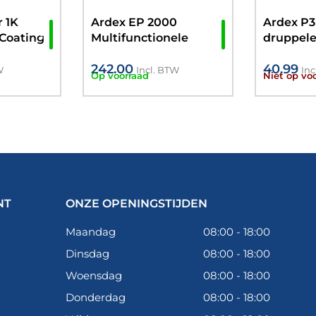
 1K
Ardex EP 2000
Ardex P3
 Coating
Multifunctionele
druppel
e Rapid-
Epoxy hars 4,5kg
multifun
242.00
40.99
gronderi
W
Incl. BTW
Inc
Op voorraad
Niet op vo
NT
ONZE OPENINGSTIJDEN
Maandag
08:00 - 18:00
Dinsdag
08:00 - 18:00
Woensdag
08:00 - 18:00
Donderdag
08:00 - 18:00