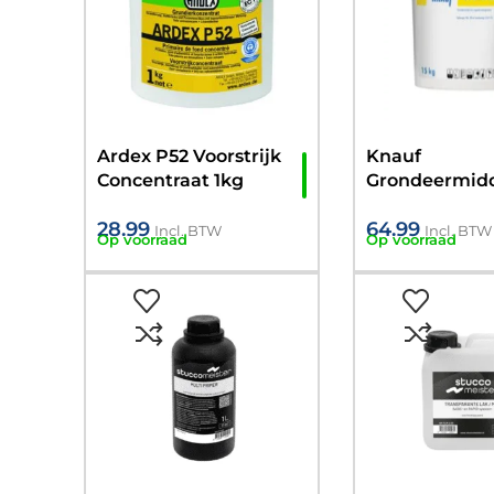
Ardex P52 Voorstrijk
Knauf
Concentraat 1kg
Grondeermidd
(Voor sterk z
28.99
64.99
ondergronde
Incl. BTW
Incl. BTW
Op voorraad
Op voorraad