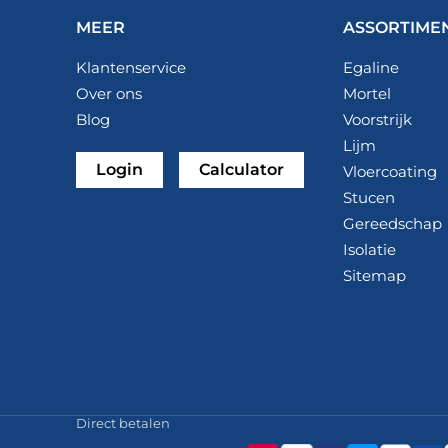
Primer Universal. Afhankelijk van je wensen en 
MEER
ASSORTIME
Klantenservice
Egaline
Over ons
Mortel
Blog
Voorstrijk
Lijm
Login
Calculator
Vloercoating
Stucen
Gereedschap
Isolatie
Sitemap
Direct betalen