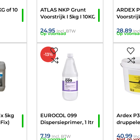
G of 10
ATLAS NKP Grunt
ARDEX P5
Voorstrijk I 5kg I 10KG
Voorstrij
24.95
28.89
Incl. BTW
Inc
Op voorraad
Op voorraa
-13%
ix 5kg
EUROCOL 099
Ardex P3
Fix)
Dispersieprimer, 1 ltr
druppel
multifun
7.19
40.99
gronderi
Incl. BTW
Inc
Op voorraad
Niet op vo