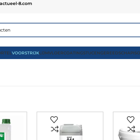
actueel-8.com
RTEL
VOORSTRIJK
LIJM
VLOERCOATING
STUCEN
GEREEDSCHAP
IS