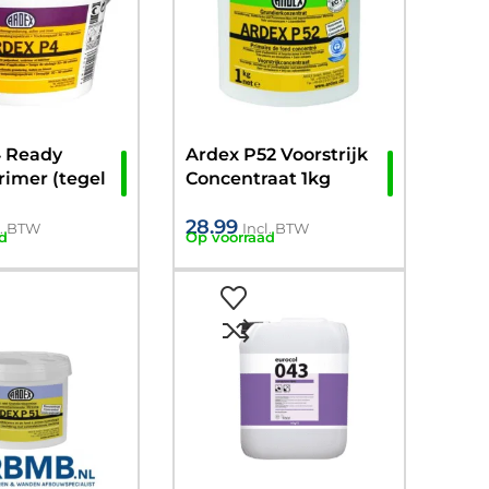
4 Ready
Ardex P52 Voorstrijk
rimer (tegel
Concentraat 1kg
l) 2kg
28.99
l. BTW
Incl. BTW
d
Op voorraad