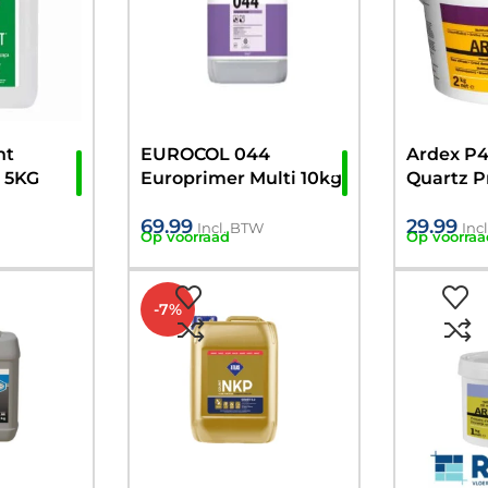
nt
EUROCOL 044
Ardex P
l 5KG
Europrimer Multi 10kg
Quartz P
over tege
69.99
29.99
Incl. BTW
Inc
Op voorraad
Op voorraa
-7%