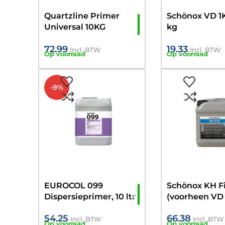
Quartzline Primer
Schönox VD 1K
Universal 10KG
kg
72.99
19.33
Incl. BTW
Incl. BTW
Op voorraad
Op voorraad
-9%
EUROCOL 099
Schönox KH F
Dispersieprimer, 10 ltr
(voorheen VD 
54.25
66.38
Incl. BTW
Incl. BTW
Op voorraad
Op voorraad