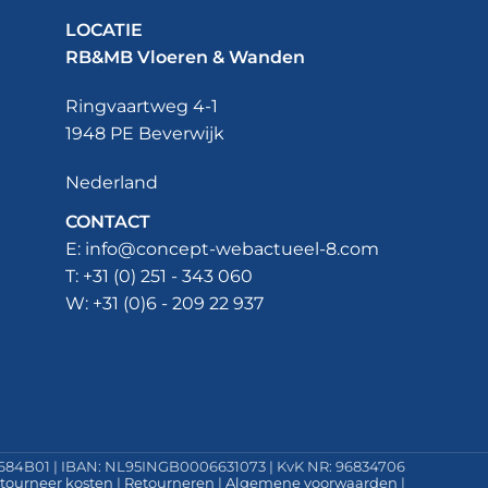
bij jouw project.
LOCATIE
RB&MB Vloeren & Wanden
Ringvaartweg 4-1
1948 PE Beverwijk
Nederland
CONTACT
E:
info@concept-webactueel-8.com
T: +31 (
0) 251 - 343 060
W: +
31 (0)6 - 209 22 937
84B01 | IBAN: NL95INGB0006631073 | KvK NR: 96834706
tourneer kosten
|
Retourneren
|
Algemene voorwaarden
|