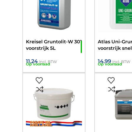
Kreisel Gruntolit-W 301
Atlas Uni-Gru
voorstrijk 5L
voorstrijk sne
I10KG
11.24
14.99
Incl. BTW
Incl. BTW
Op voorraad
Op voorraad