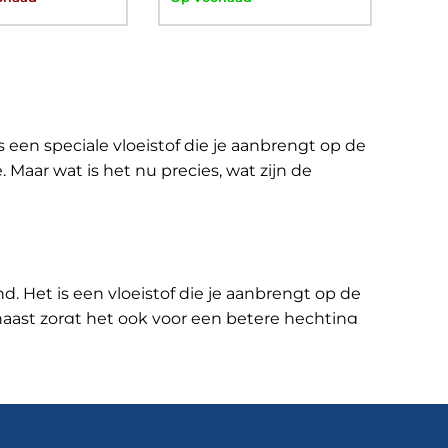
s een speciale vloeistof die je aanbrengt op de
e
. Maar wat is het nu precies, wat zijn de
. Het is een vloeistof die je aanbrengt op de
rnaast zorgt het ook voor een betere hechting
 cement, gipsplaten en gipsblokken.
rocol 044 Europrimer Multi en Quartzline