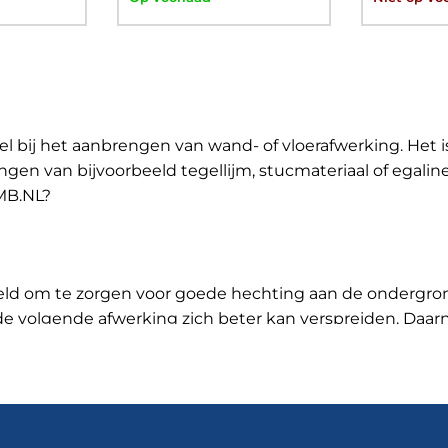
el bij het aanbrengen van wand- of vloerafwerking. Het i
ngen van bijvoorbeeld
tegellijm
, stucmateriaal of
egalin
BMB.NL?
kkeld om te zorgen voor goede hechting aan de ondergrond
t de volgende afwerking zich beter kan verspreiden. Daa
s geschikt voor verschillende ondergronden zoals beton,
bij RBMB.nl
rijk bestellen, zoals Atlas Uni-Grunt voorstrijk snel, Eu