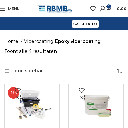
0
MENU
0.00
CALCULATOR
Home
Vloercoating
Epoxy vloercoating
Toont alle 4 resultaten
Toon sidebar
-19%