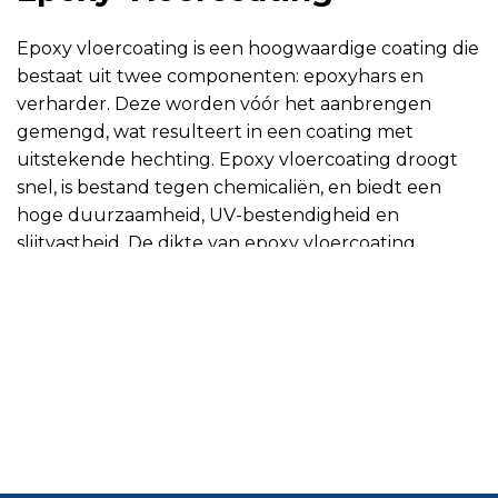
Epoxy vloercoating is een hoogwaardige coating die
bestaat uit twee componenten: epoxyhars en
verharder. Deze worden vóór het aanbrengen
gemengd, wat resulteert in een coating met
uitstekende hechting. Epoxy vloercoating droogt
snel, is bestand tegen chemicaliën, en biedt een
hoge duurzaamheid, UV-bestendigheid en
slijtvastheid. De dikte van epoxy vloercoating
varieert doorgaans tussen 0,3 en 0,6 mm. Een
alternatief voor epoxy is PU (polyurethaan)
vloercoating, die flexibeler maar minder hard is dan
epoxy.
Waarom is epoxy vloercoating
zo populair?