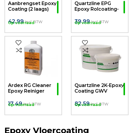
Aanbrengset Epoxy
Quartzline EPG
Coating (2 laags)
Epoxy Rolcoating-
Industrieel
42.99
39.99
Incl. BTW
Incl. BTW
Op voorraad
Op voorraad
Ardex RG Cleaner
Quartzline 2K-Epoxy
Epoxy Reiniger
Coating GWV
1Liter
Zijdeglans
(watergedragen)
17.49
82.59
Incl. BTW
Incl. BTW
Op voorraad
Op voorraad
Epoxy Vloercoating