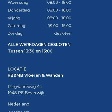
Gietvloer?
Woensdag
08:00 - 18:00
Donderdag
08:00 - 18:00
Over het algemeen is epoxy vloercoating
Vrijdag
08:00 - 18:00
goedkoper dan een epoxy gietvloer. Echter, epoxy
Zaterdag
09:00 - 15:00
gietvloeren bieden een hogere stootbelasting en
Zondag
Gesloten
een betere chemische bestendigheid. Kies voor
epoxy vloercoating als de ruimte niet zwaar belast
ALLE WERKDAGEN GESLOTEN
wordt; anders kan een gietvloer de betere keuze
Tussen 13:30 en 15:00
zijn.
Epoxy Vloercoating Aanbrengen:
LOCATIE
Voorbereiding is Belangrijk
RB&MB Vloeren & Wanden
Het aanbrengen van epoxy vloercoating verloopt in
Ringvaartweg 4-1
verschillende stappen. Voor het beste resultaat is
1948 PE Beverwijk
het belangrijk deze stappen zorgvuldig uit te
voeren. De coating wordt aangebracht volgens een
Nederland
systeemopbouw: