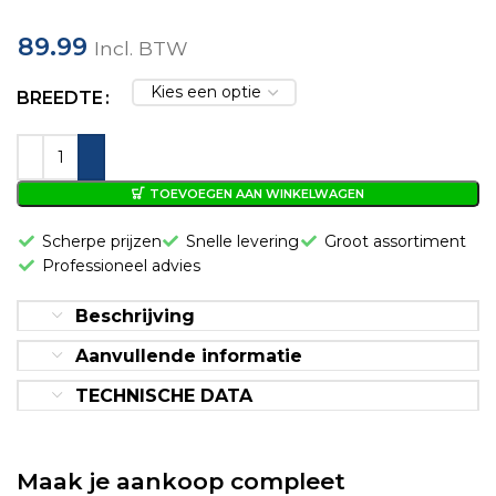
Stevige en gecontroleerde grip
89.99
Incl. BTW
Vóór 12:00 besteld, volgende
werkdag in huis!
BREEDTE
TOEVOEGEN AAN WINKELWAGEN
Scherpe prijzen
Snelle levering
Groot assortiment
Professioneel advies
Beschrijving
Aanvullende informatie
TECHNISCHE DATA
Maak je aankoop compleet