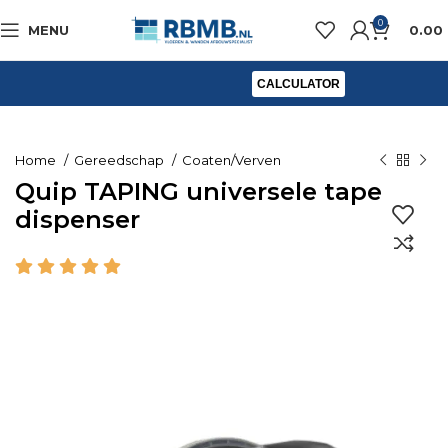
0
MENU
0.00
CALCULATOR
Home
Gereedschap
Coaten/Verven
Quip TAPING universele tape
dispenser