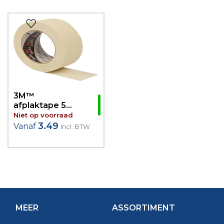
3M™
afplaktape 50
meter
Niet op voorraad
3.49
Vanaf
Incl. BTW
MEER
ASSORTIMENT